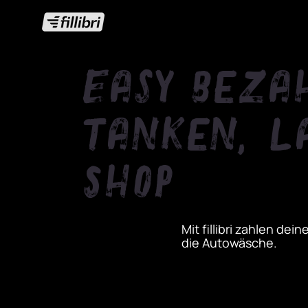
Easy beza
Tanken, L
Shop
Mit fillibri zahlen d
die Autowäsche.