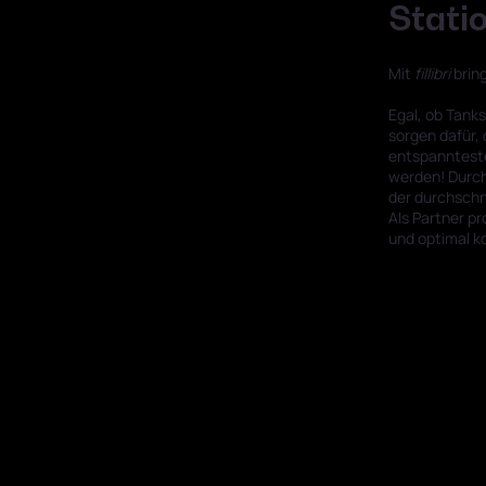
Statio
Mit
fillibri
bring
Egal, ob Tank
sorgen dafür,
entspanntest
werden! Durch
der durchschn
Als Partner pr
und optimal k