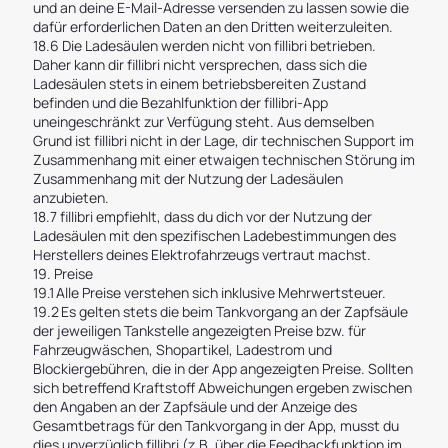
und an deine E-Mail-Adresse versenden zu lassen sowie die
dafür erforderlichen Daten an den Dritten weiterzuleiten.
18.6 Die Ladesäulen werden nicht von fillibri betrieben.
Daher kann dir fillibri nicht versprechen, dass sich die
Ladesäulen stets in einem betriebsbereiten Zustand
befinden und die Bezahlfunktion der fillibri-App
uneingeschränkt zur Verfügung steht. Aus demselben
Grund ist fillibri nicht in der Lage, dir technischen Support im
Zusammenhang mit einer etwaigen technischen Störung im
Zusammenhang mit der Nutzung der Ladesäulen
anzubieten.
18.7 fillibri empfiehlt, dass du dich vor der Nutzung der
Ladesäulen mit den spezifischen Ladebestimmungen des
Herstellers deines Elektrofahrzeugs vertraut machst.
19. Preise
19.1 Alle Preise verstehen sich inklusive Mehrwertsteuer.
19.2 Es gelten stets die beim Tankvorgang an der Zapfsäule
der jeweiligen Tankstelle angezeigten Preise bzw. für
Fahrzeugwäschen, Shopartikel, Ladestrom und
Blockiergebühren, die in der App angezeigten Preise. Sollten
sich betreffend Kraftstoff Abweichungen ergeben zwischen
den Angaben an der Zapfsäule und der Anzeige des
Gesamtbetrags für den Tankvorgang in der App, musst du
dies unverzüglich fillibri (z.B. über die Feedbackfunktion im