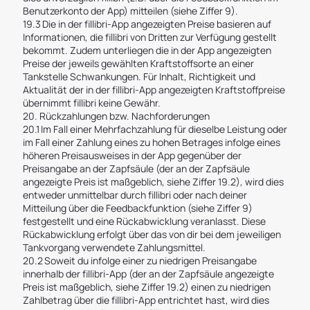
Benutzerkonto der App) mitteilen (siehe Ziffer 9).
19.3 Die in der fillibri-App angezeigten Preise basieren auf
Informationen, die fillibri von Dritten zur Verfügung gestellt
bekommt. Zudem unterliegen die in der App angezeigten
Preise der jeweils gewählten Kraftstoffsorte an einer
Tankstelle Schwankungen. Für Inhalt, Richtigkeit und
Aktualität der in der fillibri-App angezeigten Kraftstoffpreise
übernimmt fillibri keine Gewähr.
20. Rückzahlungen bzw. Nachforderungen
20.1 Im Fall einer Mehrfachzahlung für dieselbe Leistung oder
im Fall einer Zahlung eines zu hohen Betrages infolge eines
höheren Preisausweises in der App gegenüber der
Preisangabe an der Zapfsäule (der an der Zapfsäule
angezeigte Preis ist maßgeblich, siehe Ziffer 19.2), wird dies
entweder unmittelbar durch fillibri oder nach deiner
Mitteilung über die Feedbackfunktion (siehe Ziffer 9)
festgestellt und eine Rückabwicklung veranlasst. Diese
Rückabwicklung erfolgt über das von dir bei dem jeweiligen
Tankvorgang verwendete Zahlungsmittel.
20.2 Soweit du infolge einer zu niedrigen Preisangabe
innerhalb der fillibri-App (der an der Zapfsäule angezeigte
Preis ist maßgeblich, siehe Ziffer 19.2) einen zu niedrigen
Zahlbetrag über die fillibri-App entrichtet hast, wird dies