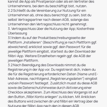
kannst die App als Privatperson oder als ein Vertreter des
Unternehmens, bei dem du beschäftigt bist, nutzen.
2.2 Schließt du die Vereinbarung zur Nutzung für ein
Unternehmen ab, ohne dazu berechtigt zu sein, bist du
selbst Vertragspartner nach diesen AGB, solange das
Unternehmen den Vertragsschluss nicht genehmigt.
3. Vertragsschluss über die Nutzung der App; Kostenfreie
Überlassung
3.1 Indem du auf der Produktbeschreibungsseite der
Plattform „Installieren“ (Beschriftung je nach Plattform ggf.
abweichend) anklickst sowie ggf. dein Passwort für die
jeweilige Plattform eingibst, startest du den Download der
fillibri-App. Weitere Einzelheiten regeln ggf. die AGB der
jeweiligen Plattform.
3.2 Nach Beendigung des Downloads nimmst du die
Registrierung in der App vor. Du registrierst dich, indem du
die für die Registrierung erforderlichen Daten (Name und E-
Mail-Adresse, nachfolgend „Registrierungsdaten“) eingibst
und ein Passwort festlegst. Zusätzlich musst du diese AGB
sowie die Datenschutzhinweise durch Aktivierung einer
Checkbox akzeptieren. Zum Abschluss des Vorgangs ist auf
den Button „fillibri Konto anlegen“ zu klicken. Mit Anklicken
des Buttons wird zwischen dir und fillibri ein Vertrag über die
Nutzung der fillibri-App nach den in diesen AGB