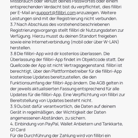
Missbrauch oder Verlust deines Passwortes oder einem
entsprechenden Verdacht bist du verpflichtet, dies fillibri
per E-Mail an
support@fillibri.com
anzuzeigen. Weitere
Leistungen sind mit der Registrierung nicht verbunden.
3.7 Nach Abschluss des vorstehend beschriebenen
Registrierungsvorgangs stellt fillibri dir Nutzungsdaten zur
Verfügung. Hierzu musst du deinen Standort freigeben
sowie eine Internetverbindung (mobil oder über W-LAN)
herstellen.
3.8 Die fillibri-App wird dir kostenlos überlassen. Die
Überlassung der fillibri-App findet im Objektcode statt. Der
Quellcode der App ist nicht Vertragsgegenstand. fillibri ist
berechtigt, über den Plattformbetreiber für die fillibri-App
kostenlose Updates bereitzustellen, die den
Funktionsumfang der fillibri-App ändern. Die AGB gelten in
der jeweils aktualisierten Fassung entsprechend für alle
Updates für die fillibri-App. Eine Verpflichtung von fillibri zur
Bereitstellung von Updates besteht nicht.
3.9 Du bist dafür verantwortlich, die Daten auf deinem
Gerät in regelmäßigen, der Wichtigkeit der Daten
angemessenen Abständen, zu sichern.
4. Einbindung von PayPal, Wallet Anbietern und Tankkarte,
Q1 Card
Für die Durchführung der Zahlung wird von fillibri ein