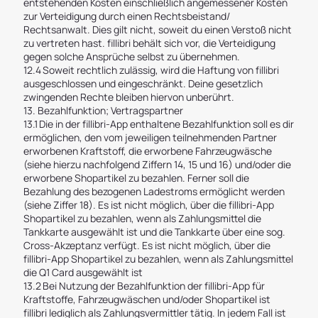
entstehenden Kosten einschließlich angemessener Kosten
zur Verteidigung durch einen Rechtsbeistand/
Rechtsanwalt. Dies gilt nicht, soweit du einen Verstoß nicht
zu vertreten hast. fillibri behält sich vor, die Verteidigung
gegen solche Ansprüche selbst zu übernehmen.
12.4 Soweit rechtlich zulässig, wird die Haftung von fillibri
ausgeschlossen und eingeschränkt. Deine gesetzlich
zwingenden Rechte bleiben hiervon unberührt.
13. Bezahlfunktion; Vertragspartner
13.1 Die in der fillibri-App enthaltene Bezahlfunktion soll es dir
ermöglichen, den vom jeweiligen teilnehmenden Partner
erworbenen Kraftstoff, die erworbene Fahrzeugwäsche
(siehe hierzu nachfolgend Ziffern 14, 15 und 16) und/oder die
erworbene Shopartikel zu bezahlen. Ferner soll die
Bezahlung des bezogenen Ladestroms ermöglicht werden
(siehe Ziffer 18). Es ist nicht möglich, über die fillibri-App
Shopartikel zu bezahlen, wenn als Zahlungsmittel die
Tankkarte ausgewählt ist und die Tankkarte über eine sog.
Cross-Akzeptanz verfügt. Es ist nicht möglich, über die
fillibri-App Shopartikel zu bezahlen, wenn als Zahlungsmittel
die Q1 Card ausgewählt ist
13.2 Bei Nutzung der Bezahlfunktion der fillibri-App für
Kraftstoffe, Fahrzeugwäschen und/oder Shopartikel ist
fillibri lediglich als Zahlungsvermittler tätig. In jedem Fall ist