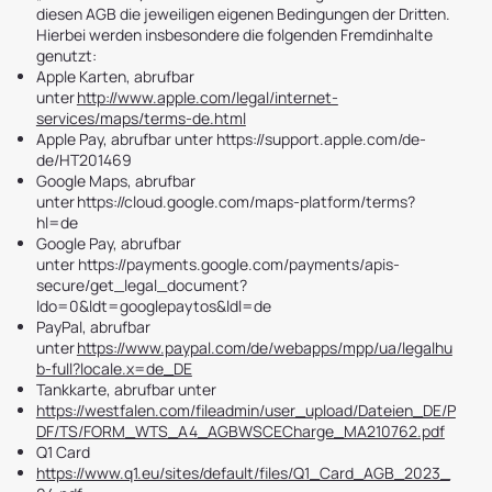
diesen AGB die jeweiligen eigenen Bedingungen der Dritten.
Hierbei werden insbesondere die folgenden Fremdinhalte
genutzt:
Apple Karten, abrufbar
unter
http://www.apple.com/legal/internet-
services/maps/terms-de.html
Apple Pay, abrufbar unter
https://support.apple.com/de-
de/HT201469
Google Maps, abrufbar
unter
https://cloud.google.com/maps-platform/terms?
hl=de
Google Pay, abrufbar
unter
https://payments.google.com/payments/apis-
secure/get_legal_document?
ldo=0&ldt=googlepaytos&ldl=de
PayPal, abrufbar
unter
https://www.paypal.com/de/webapps/mpp/ua/legalhu
b-full?locale.x=de_DE
Tankkarte, abrufbar unter
https://westfalen.com/fileadmin/user_upload/Dateien_DE/P
DF/TS/FORM_WTS_A4_AGBWSCECharge_MA210762.pdf
Q1 Card
https://www.q1.eu/sites/default/files/Q1_Card_AGB_2023_