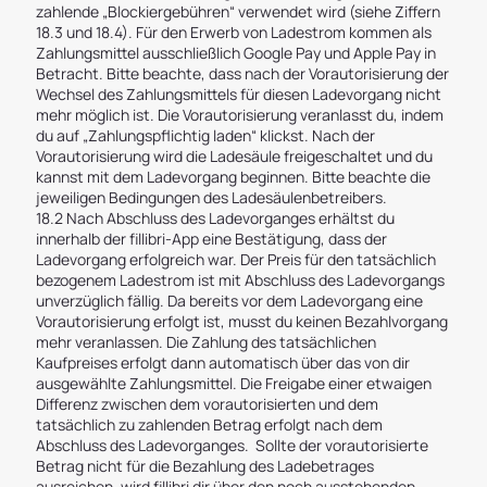
zahlende „Blockiergebühren“ verwendet wird (siehe Ziffern
18.3 und 18.4). Für den Erwerb von Ladestrom kommen als
Zahlungsmittel ausschließlich Google Pay und Apple Pay in
Betracht. Bitte beachte, dass nach der Vorautorisierung der
Wechsel des Zahlungsmittels für diesen Ladevorgang nicht
mehr möglich ist. Die Vorautorisierung veranlasst du, indem
du auf „Zahlungspflichtig laden“ klickst. Nach der
Vorautorisierung wird die Ladesäule freigeschaltet und du
kannst mit dem Ladevorgang beginnen. Bitte beachte die
jeweiligen Bedingungen des Ladesäulenbetreibers.
18.2 Nach Abschluss des Ladevorganges erhältst du
innerhalb der fillibri-App eine Bestätigung, dass der
Ladevorgang erfolgreich war. Der Preis für den tatsächlich
bezogenem Ladestrom ist mit Abschluss des Ladevorgangs
unverzüglich fällig. Da bereits vor dem Ladevorgang eine
Vorautorisierung erfolgt ist, musst du keinen Bezahlvorgang
mehr veranlassen. Die Zahlung des tatsächlichen
Kaufpreises erfolgt dann automatisch über das von dir
ausgewählte Zahlungsmittel. Die Freigabe einer etwaigen
Differenz zwischen dem vorautorisierten und dem
tatsächlich zu zahlenden Betrag erfolgt nach dem
Abschluss des Ladevorganges. Sollte der vorautorisierte
Betrag nicht für die Bezahlung des Ladebetrages
ausreichen, wird fillibri dir über den noch ausstehenden