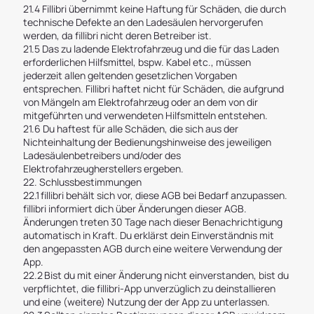
21.4 Fillibri übernimmt keine Haftung für Schäden, die durch
technische Defekte an den Ladesäulen hervorgerufen
werden, da fillibri nicht deren Betreiber ist.
21.5 Das zu ladende Elektrofahrzeug und die für das Laden
erforderlichen Hilfsmittel, bspw. Kabel etc., müssen
jederzeit allen geltenden gesetzlichen Vorgaben
entsprechen. Fillibri haftet nicht für Schäden, die aufgrund
von Mängeln am Elektrofahrzeug oder an dem von dir
mitgeführten und verwendeten Hilfsmitteln entstehen.
21.6 Du haftest für alle Schäden, die sich aus der
Nichteinhaltung der Bedienungshinweise des jeweiligen
Ladesäulenbetreibers und/oder des
Elektrofahrzeugherstellers ergeben.
22. Schlussbestimmungen
22.1 fillibri behält sich vor, diese AGB bei Bedarf anzupassen.
fillibri informiert dich über Änderungen dieser AGB.
Änderungen treten 30 Tage nach dieser Benachrichtigung
automatisch in Kraft. Du erklärst dein Einverständnis mit
den angepassten AGB durch eine weitere Verwendung der
App.
22.2 Bist du mit einer Änderung nicht einverstanden, bist du
verpflichtet, die fillibri-App unverzüglich zu deinstallieren
und eine (weitere) Nutzung der der App zu unterlassen.