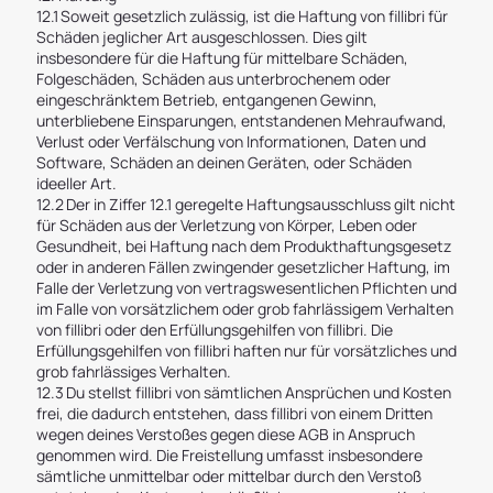
12.1 Soweit gesetzlich zulässig, ist die Haftung von fillibri für
Schäden jeglicher Art ausgeschlossen. Dies gilt
insbesondere für die Haftung für mittelbare Schäden,
Folgeschäden, Schäden aus unterbrochenem oder
eingeschränktem Betrieb, entgangenen Gewinn,
unterbliebene Einsparungen, entstandenen Mehraufwand,
Verlust oder Verfälschung von Informationen, Daten und
Software, Schäden an deinen Geräten, oder Schäden
ideeller Art.
12.2 Der in Ziffer 12.1 geregelte Haftungsausschluss gilt nicht
für Schäden aus der Verletzung von Körper, Leben oder
Gesundheit, bei Haftung nach dem Produkthaftungsgesetz
oder in anderen Fällen zwingender gesetzlicher Haftung, im
Falle der Verletzung von vertragswesentlichen Pflichten und
im Falle von vorsätzlichem oder grob fahrlässigem Verhalten
von fillibri oder den Erfüllungsgehilfen von fillibri. Die
Erfüllungsgehilfen von fillibri haften nur für vorsätzliches und
grob fahrlässiges Verhalten.
12.3 Du stellst fillibri von sämtlichen Ansprüchen und Kosten
frei, die dadurch entstehen, dass fillibri von einem Dritten
wegen deines Verstoßes gegen diese AGB in Anspruch
genommen wird. Die Freistellung umfasst insbesondere
sämtliche unmittelbar oder mittelbar durch den Verstoß