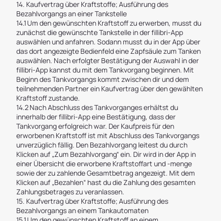
14. Kaufvertrag über Kraftstoffe; Ausführung des
Bezahlvorgangs an einer Tankstelle
14.1 Um den gewünschten Kraftstoff zu erwerben, musst du
zunächst die gewünschte Tankstelle in der fillibri-App
auswählen und anfahren. Sodann musst du in der App über
das dort angezeigte Bedienfeld eine Zapfsäule zum Tanken
auswählen. Nach erfolgter Bestätigung der Auswahl in der
fillibri-App kannst du mit dem Tankvorgang beginnen. Mit
Beginn des Tankvorgangs kommt zwischen dir und dem
teilnehmenden Partner ein Kaufvertrag über den gewählten
Kraftstoff zustande.
14.2 Nach Abschluss des Tankvorganges erhältst du
innerhalb der fillibri-App eine Bestätigung, dass der
Tankvorgang erfolgreich war. Der Kaufpreis für den
erworbenen Kraftstoff ist mit Abschluss des Tankvorgangs
unverzüglich fällig. Den Bezahlvorgang leitest du durch
Klicken auf „Zum Bezahlvorgang“ ein. Dir wird in der App in
einer Übersicht die erworbene Kraftstoffart und -menge
sowie der zu zahlende Gesamtbetrag angezeigt. Mit dem
Klicken auf „Bezahlen“ hast du die Zahlung des gesamten
Zahlungsbetrages zu veranlassen.
15. Kaufvertrag über Kraftstoffe; Ausführung des
Bezahlvorgangs an einem Tankautomaten
15.1 Um den gewünschten Kraftstoff an einem