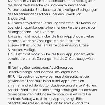
17.2 Mit dem Verlassen des Ladens kommt der Vertrag über
die Shopartikel zwischen dir und dem teilnehmenden
Partner zustande. Bitte beachte die jeweiligen Bedingungen
des teilnehmenden Partners über den Erwerb von
Shopartikel.
17.3 Nach erfolgreicher Bezahlung erhältst du die Rechnung
über die Shopartikel des teilnehmenden Partners an die von
dir angegebene E-Mail-Adresse.
17.4 Es ist nicht möglich, über die fillibri-App Shopartikel zu
bezahlen, wenn als Zahlungsmittel die Tankkarte
ausgewählt ist und die Tankkarte über eine sog. Cross-
Akzeptanz verfügt.
17.5 Es ist nicht möglich, über die fillibri-App Shopartikel zu
bezahlen, wenn als Zahlungsmittel die Q1 Card ausgewählt
ist
18. Vertrag über Ladestrom; Ausführung des
Bezahlvorgangs; Zahlung von Blockiergebühren
18.1 Um Ladestrom zu erwerben musst du zunächst die
gewünschte Ladesäule in der fillibri-App auswählen,
anfahren und auf den Button „Ladevorgang starten“ klicken.
Anschließend musst du den Betrag bestätigen, der dem von
dir ausgewählten Zahlungsmittel vorautorisiert wird. Der
konkrete Betrag wird dir in der App angezeigt. Bitte
beachte, dass dieser Betrag auch für etwaig von dir zu