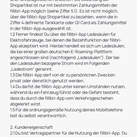
Shopartikel ist nur mit bestimmten Zahlungsmitteln der
fillibri-App möglich (siehe Ziffer 5.1). Es ist nicht möglich,
über die fillibri-App Shopartikel zu bezahlen, wenn die in
Ziffer 4 definierte Tankkarte oder Q1 Card als Zahlungsmittel
in der fillibri-App ausgewählt ist.
1.2 Ferner findest Du über die fillibri-App Ladesäulen für
Elektrofahrzeuge, bei denen die Bezahlfunktion der fillibri-
App akzeptiert wird. Hierbei handelt es sich um Ladesäulen,
die bei einer großen deutschen E-Roaming-Plattform
angeschlossen sind (nachfolgend „Ladesäulen“). Der bei
den Ladesäulen bezogene Strom wird im Folgenden
„Ladestrom“ genannt.
1.3 Die fillibri-App darf von dir zu persönlichen Zwecken
privat oder dienstlich genutzt werden.
1.4 Du darfst die fillibri-App unter keinen Umständen nutzen,
während du ein Fahrzeug führst oder die Gefahr besteht,
dass du durch die fillibri-App vom Verkehrsgeschehen
abgelenkt wirst.
1.5 Für die ordnungsgemäße Nutzung deines Mobiltelefons
bist du selbst verantwortlich.
2. Kundeneigenschaft
2.1 Du bist Vertragspartner für die Nutzung der fillibri-App. Du