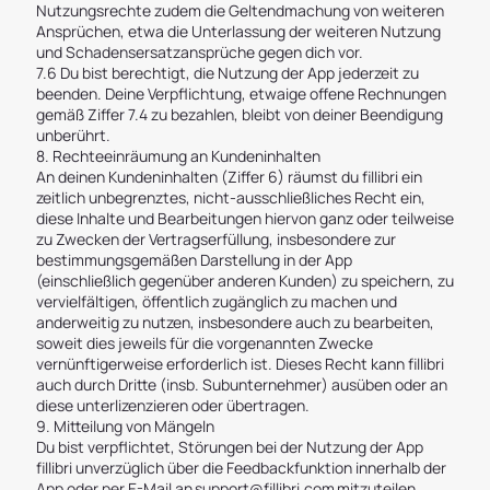
Nutzungsrechte zudem die Geltendmachung von weiteren
Ansprüchen, etwa die Unterlassung der weiteren Nutzung
und Schadensersatzansprüche gegen dich vor.
7.6 Du bist berechtigt, die Nutzung der App jederzeit zu
beenden. Deine Verpflichtung, etwaige offene Rechnungen
gemäß Ziffer 7.4 zu bezahlen, bleibt von deiner Beendigung
unberührt.
8. Rechteeinräumung an Kundeninhalten
An deinen Kundeninhalten (Ziffer 6) räumst du fillibri ein
zeitlich unbegrenztes, nicht-ausschließliches Recht ein,
diese Inhalte und Bearbeitungen hiervon ganz oder teilweise
zu Zwecken der Vertragserfüllung, insbesondere zur
bestimmungsgemäßen Darstellung in der App
(einschließlich gegenüber anderen Kunden) zu speichern, zu
vervielfältigen, öffentlich zugänglich zu machen und
anderweitig zu nutzen, insbesondere auch zu bearbeiten,
soweit dies jeweils für die vorgenannten Zwecke
vernünftigerweise erforderlich ist. Dieses Recht kann fillibri
auch durch Dritte (insb. Subunternehmer) ausüben oder an
diese unterlizenzieren oder übertragen.
9. Mitteilung von Mängeln
Du bist verpflichtet, Störungen bei der Nutzung der App
fillibri unverzüglich über die Feedbackfunktion innerhalb der
App oder per E-Mail an
support@fillibri.com
mitzuteilen.