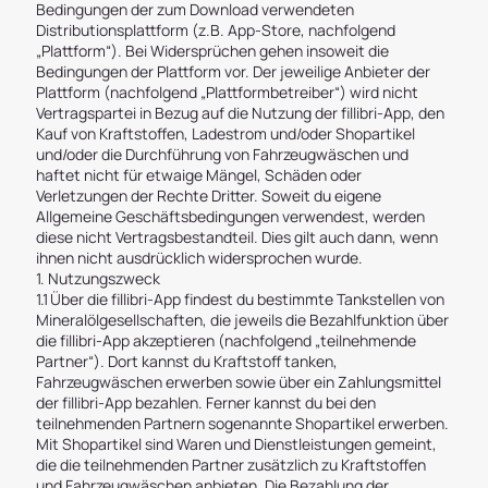
Bedingungen der zum Download verwendeten
Distributionsplattform (z.B. App-Store, nachfolgend
„Plattform“). Bei Widersprüchen gehen insoweit die
Bedingungen der Plattform vor. Der jeweilige Anbieter der
Plattform (nachfolgend „Plattformbetreiber“) wird nicht
Vertragspartei in Bezug auf die Nutzung der fillibri-App, den
Kauf von Kraftstoffen, Ladestrom und/oder Shopartikel
und/oder die Durchführung von Fahrzeugwäschen und
haftet nicht für etwaige Mängel, Schäden oder
Verletzungen der Rechte Dritter. Soweit du eigene
Allgemeine Geschäftsbedingungen verwendest, werden
diese nicht Vertragsbestandteil. Dies gilt auch dann, wenn
ihnen nicht ausdrücklich widersprochen wurde.
1. Nutzungszweck
1.1 Über die fillibri-App findest du bestimmte Tankstellen von
Mineralölgesellschaften, die jeweils die Bezahlfunktion über
die fillibri-App akzeptieren (nachfolgend „teilnehmende
Partner“). Dort kannst du Kraftstoff tanken,
Fahrzeugwäschen erwerben sowie über ein Zahlungsmittel
der fillibri-App bezahlen. Ferner kannst du bei den
teilnehmenden Partnern sogenannte Shopartikel erwerben.
Mit Shopartikel sind Waren und Dienstleistungen gemeint,
die die teilnehmenden Partner zusätzlich zu Kraftstoffen
und Fahrzeugwäschen anbieten. Die Bezahlung der