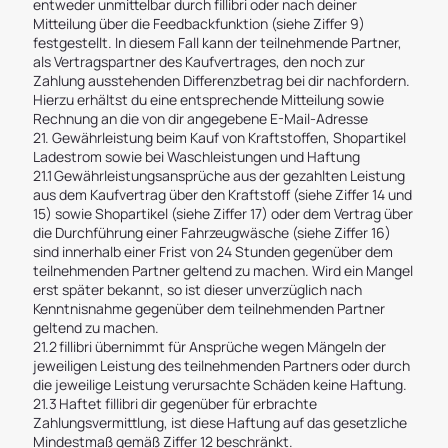
entweder unmittelbar durch fillibri oder nach deiner
Mitteilung über die Feedbackfunktion (siehe Ziffer 9)
festgestellt. In diesem Fall kann der teilnehmende Partner,
als Vertragspartner des Kaufvertrages, den noch zur
Zahlung ausstehenden Differenzbetrag bei dir nachfordern.
Hierzu erhältst du eine entsprechende Mitteilung sowie
Rechnung an die von dir angegebene E-Mail-Adresse
21. Gewährleistung beim Kauf von Kraftstoffen, Shopartikel
Ladestrom sowie bei Waschleistungen und Haftung
21.1 Gewährleistungsansprüche aus der gezahlten Leistung
aus dem Kaufvertrag über den Kraftstoff (siehe Ziffer 14 und
15) sowie Shopartikel (siehe Ziffer 17) oder dem Vertrag über
die Durchführung einer Fahrzeugwäsche (siehe Ziffer 16)
sind innerhalb einer Frist von 24 Stunden gegenüber dem
teilnehmenden Partner geltend zu machen. Wird ein Mangel
erst später bekannt, so ist dieser unverzüglich nach
Kenntnisnahme gegenüber dem teilnehmenden Partner
geltend zu machen.
21.2 fillibri übernimmt für Ansprüche wegen Mängeln der
jeweiligen Leistung des teilnehmenden Partners oder durch
die jeweilige Leistung verursachte Schäden keine Haftung.
21.3 Haftet fillibri dir gegenüber für erbrachte
Zahlungsvermittlung, ist diese Haftung auf das gesetzliche
Mindestmaß gemäß Ziffer 12 beschränkt.