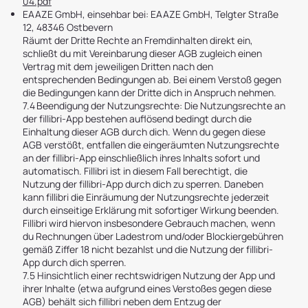
04.pdf
EAAZE GmbH, einsehbar bei: EAAZE GmbH, Telgter Straße
12, 48346 Ostbevern
Räumt der Dritte Rechte an Fremdinhalten direkt ein,
schließt du mit Vereinbarung dieser AGB zugleich einen
Vertrag mit dem jeweiligen Dritten nach den
entsprechenden Bedingungen ab. Bei einem Verstoß gegen
die Bedingungen kann der Dritte dich in Anspruch nehmen.
7.4 Beendigung der Nutzungsrechte: Die Nutzungsrechte an
der fillibri-App bestehen auflösend bedingt durch die
Einhaltung dieser AGB durch dich. Wenn du gegen diese
AGB verstößt, entfallen die eingeräumten Nutzungsrechte
an der fillibri-App einschließlich ihres Inhalts sofort und
automatisch. Fillibri ist in diesem Fall berechtigt, die
Nutzung der fillibri-App durch dich zu sperren. Daneben
kann fillibri die Einräumung der Nutzungsrechte jederzeit
durch einseitige Erklärung mit sofortiger Wirkung beenden.
Fillibri wird hiervon insbesondere Gebrauch machen, wenn
du Rechnungen über Ladestrom und/oder Blockiergebühren
gemäß Ziffer 18 nicht bezahlst und die Nutzung der fillibri-
App durch dich sperren.
7.5 Hinsichtlich einer rechtswidrigen Nutzung der App und
ihrer Inhalte (etwa aufgrund eines Verstoßes gegen diese
AGB) behält sich fillibri neben dem Entzug der