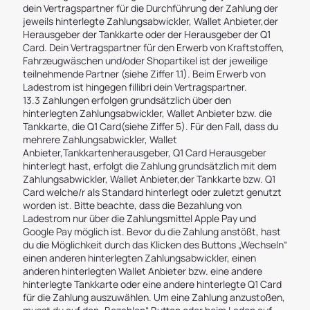
dein Vertragspartner für die Durchführung der Zahlung der
jeweils hinterlegte Zahlungsabwickler, Wallet Anbieter,der
Herausgeber der Tankkarte oder der Herausgeber der Q1
Card. Dein Vertragspartner für den Erwerb von Kraftstoffen,
Fahrzeugwäschen und/oder Shopartikel ist der jeweilige
teilnehmende Partner (siehe Ziffer 1.1). Beim Erwerb von
Ladestrom ist hingegen fillibri dein Vertragspartner.
13.3 Zahlungen erfolgen grundsätzlich über den
hinterlegten Zahlungsabwickler, Wallet Anbieter bzw. die
Tankkarte, die Q1 Card(siehe Ziffer 5). Für den Fall, dass du
mehrere Zahlungsabwickler, Wallet
Anbieter,Tankkartenherausgeber, Q1 Card Herausgeber
hinterlegt hast, erfolgt die Zahlung grundsätzlich mit dem
Zahlungsabwickler, Wallet Anbieter,der Tankkarte bzw. Q1
Card welche/r als Standard hinterlegt oder zuletzt genutzt
worden ist. Bitte beachte, dass die Bezahlung von
Ladestrom nur über die Zahlungsmittel Apple Pay und
Google Pay möglich ist. Bevor du die Zahlung anstößt, hast
du die Möglichkeit durch das Klicken des Buttons „Wechseln“
einen anderen hinterlegten Zahlungsabwickler, einen
anderen hinterlegten Wallet Anbieter bzw. eine andere
hinterlegte Tankkarte oder eine andere hinterlegte Q1 Card
für die Zahlung auszuwählen. Um eine Zahlung anzustoßen,