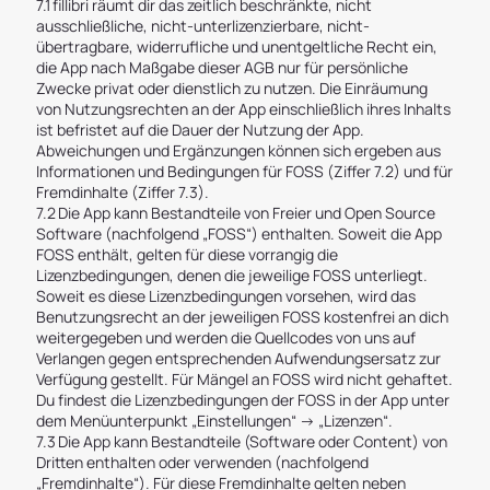
7.1 fillibri räumt dir das zeitlich beschränkte, nicht
ausschließliche, nicht-unterlizenzierbare, nicht-
übertragbare, widerrufliche und unentgeltliche Recht ein,
die App nach Maßgabe dieser AGB nur für persönliche
Zwecke privat oder dienstlich zu nutzen. Die Einräumung
von Nutzungsrechten an der App einschließlich ihres Inhalts
ist befristet auf die Dauer der Nutzung der App.
Abweichungen und Ergänzungen können sich ergeben aus
Informationen und Bedingungen für FOSS (Ziffer 7.2) und für
Fremdinhalte (Ziffer 7.3).
7.2 Die App kann Bestandteile von Freier und Open Source
Software (nachfolgend „FOSS“) enthalten. Soweit die App
FOSS enthält, gelten für diese vorrangig die
Lizenzbedingungen, denen die jeweilige FOSS unterliegt.
Soweit es diese Lizenzbedingungen vorsehen, wird das
Benutzungsrecht an der jeweiligen FOSS kostenfrei an dich
weitergegeben und werden die Quellcodes von uns auf
Verlangen gegen entsprechenden Aufwendungsersatz zur
Verfügung gestellt. Für Mängel an FOSS wird nicht gehaftet.
Du findest die Lizenzbedingungen der FOSS in der App unter
dem Menüunterpunkt „Einstellungen“ -> „Lizenzen“.
7.3 Die App kann Bestandteile (Software oder Content) von
Dritten enthalten oder verwenden (nachfolgend
„Fremdinhalte“). Für diese Fremdinhalte gelten neben